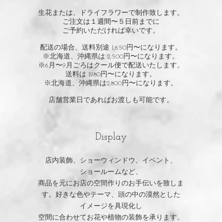
生花または、ドライフラワーで制作致します。
ご注文は１週間〜５日前までに
ご予約いただければ
幸いです。
配送の場合、送料別途 1,650円〜になります。
※北海道、沖縄県は 2,500円〜になります。
※6月〜9月ごろはクール便で配送いたします。
送料は 1980
円〜になります。
※北海道、沖縄県は2,800円〜になります。
店舗営業日であればお渡しも可能です。
Display
店内装飾、ショーウィンドウ、イベント、
ショールームなど、
商品を元にお店の空間作りのお手伝いを致しま
す。好きな色やテーマ、頭の中の漠然とした
イメージを具現化し
空間に合わせてお花や植物の
装飾を承ります。